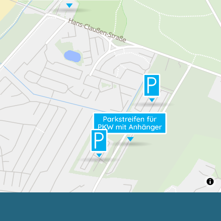
telefonisch über die Telefonnummer:
04721
29043
oder
per mail:
info-neuwerk@t-online.de
oder
über unser
Kontaktformular
auf unserer
Homepage:
www.wattfahrten.de